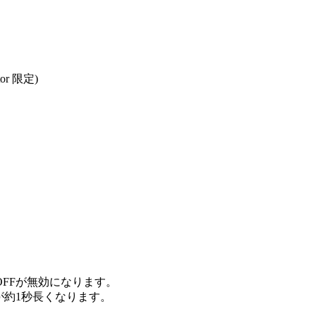
tor 限定)
FFが無効になります。
が約1秒長くなります。