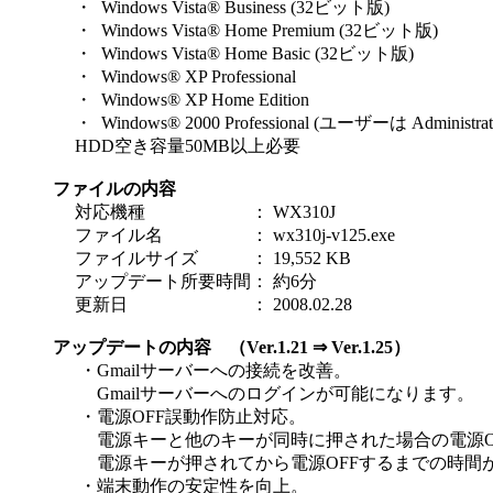
・ Windows Vista® Business (32ビット版)
・ Windows Vista® Home Premium (32ビット版)
・ Windows Vista® Home Basic (32ビット版)
・ Windows® XP Professional
・ Windows® XP Home Edition
・ Windows® 2000 Professional (ユーザーは Administra
HDD空き容量50MB以上必要
ファイルの内容
対応機種
：
WX310J
ファイル名
：
wx310j-v125.exe
ファイルサイズ
：
19,552 KB
アップデート所要時間
：
約6分
更新日
：
2008.02.28
アップデートの内容 （Ver.1.21 ⇒ Ver.1.25）
・
Gmailサーバーへの接続を改善。
Gmailサーバーへのログインが可能になります。
・
電源OFF誤動作防止対応。
電源キーと他のキーが同時に押された場合の電源O
電源キーが押されてから電源OFFするまでの時間
・
端末動作の安定性を向上。