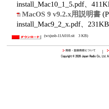
install_Mac10_1_5.pdf、411K
MacOS 9 v9.2.x用説明書
(
install_Mac9_2_x.pdf、231KB
(wxjusb-11A010.sit 3 KB)
｜