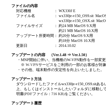
ファイルの内容
対応機種
：
WX330J E
ファイル名
：
wx330je-v150_OS9.sit MacO
wx330je-v150_OSX.sit Mac
ファイルサイズ
：
約24 MB MacOS 9.X用
約21 MB MacOS 10.X用
アップデート所要時間
：
約20分 MacOS 9.X用
約18分 MacOS 10.X用
更新日
：
2014.10.02
アップデートの内容 （Ver.1.48 ⇒ Ver.1.50）
・
MNP開始に伴い、当機種のW-VPN動作を一部変
※
W-VPNサービス
をご利用の一部のお客様が対
・
その他、端末動作の安定性を向上いたしました。
アップデート方法
ダウンロードしたファイルwx330je-v150_OS9.sitあるい
上、もしくはインストールしたいフォルダに移動して
明書(PDFファイル：716 KB)
をご覧ください。
アップデート履歴