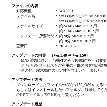
ファイルの内容
対応機種
：
WX330J
ファイル名
：
wx330j-v150_OS9.sit MacO
wx330j-v150_OSX.sit MacO
ファイルサイズ
：
約24 MB MacOS 9.X用
約21 MB MacOS 10.X用
アップデート所要時間
：
約20分 MacOS 9.X用
約18分 MacOS 10.X用
更新日
：
2014.10.02
アップデートの内容 （Ver.1.48 ⇒ Ver.1.50）
・
MNP開始に伴い、当機種のW-VPN動作を一部変
※
W-VPNサービス
をご利用の一部のお客様が対
・
その他、端末動作の安定性を向上いたしました。
アップデート方法
ダウンロードしたファイルwx330j-v150_OS9.sitあるいは
もしくはインストールしたいフォルダに移動してくだ
(PDFファイル：727 KB)
をご覧ください。
アップデート履歴