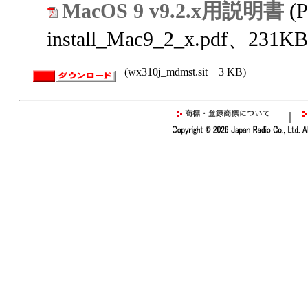
MacOS 9 v9.2.x用説明書
(
install_Mac9_2_x.pdf、231KB
(wx310j_mdmst.sit 3 KB)
｜