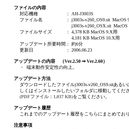
ファイルの内容
対応機種
：
AH-J3003S
ファイル名
：
j3003s-v260_OS9.sit MacOS
j3003s-v260_OSX.sit MacOS
ファイルサイズ
：
4,378 KB MacOS 9.X用
4,181 KB MacOS 10.X用
アップデート所要時間
：
約6分
更新日
：
2006.06.23
アップデートの内容 （Ver.2.50 ⇒ Ver.2.60）
・
端末動作安定性の向上。
アップデート方法
ダウンロードしたファイルj3003s-v260_OS9.sitあるいは
しくはインストールしたいフォルダに移動してくださ
(PDFファイル：1,037 KB)
をご覧ください。
アップデート履歴
これまでのアップデート履歴を
こちら
にまとめてお
注意事項