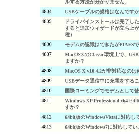
ルする方法が分かりません。
4804
USBケーブルの規格はなんです
4805
ドライバインストールは完了した
すると追加ウィザードが立ち上がる
種）
4806
モデムの認識はできたがPIAFS
4807
MacOSXのClassic環境上で、
ますか？
4808
MacOS X v10.4.2が非対応な
4809
USBデータ通信中に充電をする
4810
国際ローミングでモデムとして
4811
Windows XP Professional x64
すか？
4812
64bit版のWindowsVistaに対
4813
64bit版のWindows7に対応して