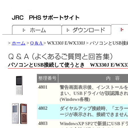
>
ホーム
>
Q & A
> WX330J E/WX330J > パソコンとU
パソコンとUSB接続して使うとき WX330J E/WX33
整理番号
内 容
4801
警告画面表示後、インストール
まい、USBドライバが誤認識さ
(Windows各種)
4802
ダイヤルアップ接続時、「エラー
ージが表示され、接続できません。(W
4803
WindowsXP SP2で新規にUS