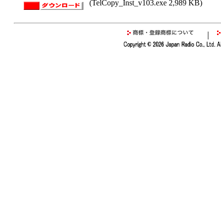
(TelCopy_Inst_v103.exe 2,989 KB)
｜