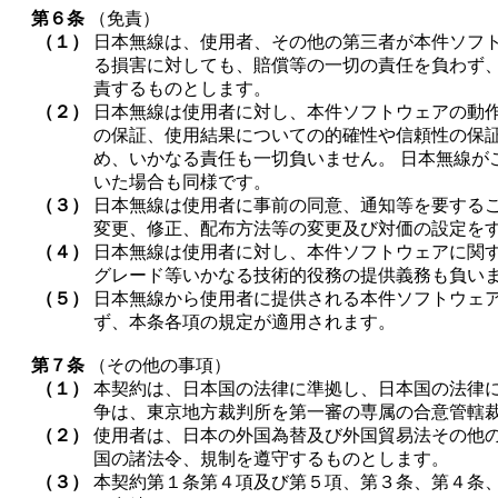
第６条
（免責）
（１）
日本無線は、使用者、その他の第三者が本件ソフ
る損害に対しても、賠償等の一切の責任を負わず
責するものとします。
（２）
日本無線は使用者に対し、本件ソフトウェアの動
の保証、使用結果についての的確性や信頼性の保
め、いかなる責任も一切負いません。 日本無線が
いた場合も同様です。
（３）
日本無線は使用者に事前の同意、通知等を要する
変更、修正、配布方法等の変更及び対価の設定を
（４）
日本無線は使用者に対し、本件ソフトウェアに関
グレード等いかなる技術的役務の提供義務も負い
（５）
日本無線から使用者に提供される本件ソフトウェ
ず、本条各項の規定が適用されます。
第７条
（その他の事項）
（１）
本契約は、日本国の法律に準拠し、日本国の法律
争は、東京地方裁判所を第一審の専属の合意管轄
（２）
使用者は、日本の外国為替及び外国貿易法その他
国の諸法令、規制を遵守するものとします。
（３）
本契約第１条第４項及び第５項、第３条、第４条