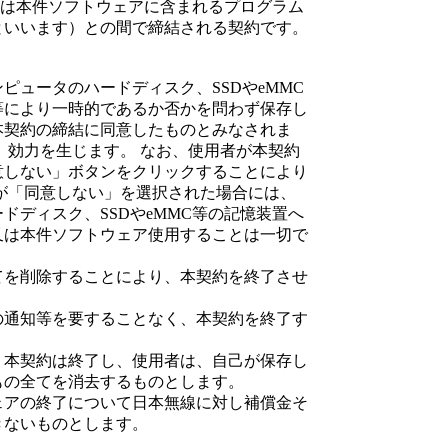
、又は本件ソフトウェアに含まれるプログラム
といいます）との間で締結される契約です。
ピュータのハードディスク、SSDやeMMC
等により一時的であるか否かを問わず保存し
本契約の締結に同意したものとみなされま
、効力を生じます。 なお、使用者が本契約
意しない」ボタンをクリックすることにより
が「同意しない」を選択された場合には、
ドディスク、SSDやeMMC等の記憶装置へ
又は本件ソフトウェア使用することは一切で
てを削除することにより、本契約を終了させ
の通知等を要することなく、本契約を終了す
、本契約は終了し、使用者は、自己が保存し
もの全てを消去するものとします。
ェアの終了について日本無線に対し補償金そ
きないものとします。