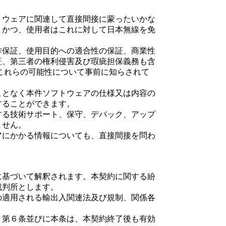
トウェアに関連して直接間接に蒙ったいかな
、かつ、使用者はこれに対して日本無線を免
作保証、使用目的への適合性の保証、商業性
証、第三者の権利侵害及び瑕疵担保義務も含
これらの可能性について事前に知らされて
ことなく本件ソフトウェアの仕様又は内容の
することができます。
する技術サポート、保守、デバック、アップ
ません。
アにかかる情報についても、直接間接を問わ
に基づいて解釈されます。本契約に関する紛
裁判所とします。
の適用される輸出入関連法及び規制、関係各
、第６条並びに本条は、本契約終了後も有効