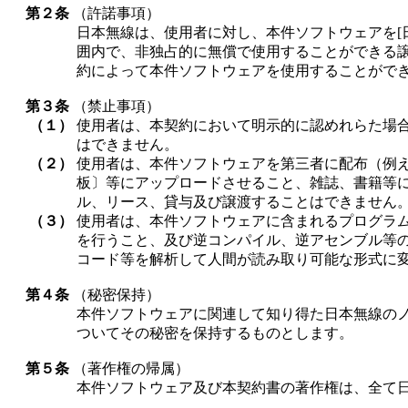
第２条
（許諾事項）
日本無線は、使用者に対し、本件ソフトウェアを[
囲内で、非独占的に無償で使用することができる譲
約によって本件ソフトウェアを使用することがで
第３条
（禁止事項）
（１）
使用者は、本契約において明示的に認めれらた場合
はできません。
（２）
使用者は、本件ソフトウェアを第三者に配布（例
板〕等にアップロードさせること、雑誌、書籍等
ル、リース、貸与及び譲渡することはできません
（３）
使用者は、本件ソフトウェアに含まれるプログラ
を行うこと、及び逆コンパイル、逆アセンブル等
コード等を解析して人間が読み取り可能な形式に
第４条
（秘密保持）
本件ソフトウェアに関連して知り得た日本無線の
ついてその秘密を保持するものとします。
第５条
（著作権の帰属）
本件ソフトウェア及び本契約書の著作権は、全て