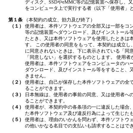
ディスク、SSDやeMMC等の記憶装置へ保存し
をコンピュータ上で実行する者（以下「使用者」
第１条
（本契約の成立、効力及び終了）
（１）
使用者は、本件ソフトウェアの全部又は一部をコン
等の記憶装置へダウンロード、及びインストール
たとき、又は本件ソフトウェアを使用したときは
す。 この使用者の同意をもって、本契約は成立し
に同意されないときは、下に表示されている「同
「同意しない」を選択するものとします。 使用者
使用者は、本件ソフトウェアをコンピュータのハー
ダウンロード、及びインストール等をすること、
きません。
（２）
使用者は、自己が保存した本件ソフトウェアの全
ることができます。
（３）
日本無線は、使用者の事前の同意、又は使用者へ
ることができます。
（４）
使用者が、本契約中の各条項の一に違反した場合
た本件ソフトウェア及び違反行為によって生じた
（５）
使用者は、理由のいかんを問わず、本件ソフトウ
の他いかなる名目での支払いも請求することはで