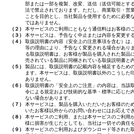
部または一部を複製、改変、送信（送信可能とす
法で禁止されております。ただし、商業取引・営
ことを目的とし、当社製品を使用するために必要
ではありません。
（２）
本サービスのご利用にともなう通信料はお客様の
（３）
本サービスは、予告なく中止または内容を変更す
（４）
取扱説明書の内容（安全上の注意事項を含む）は
等の理由により、予告なく変更される場合があり
る取扱説明書は、お客様が製品を購入された製品
売されている製品に同梱されている取扱説明書と
（５）
製品には、取扱説明書の記載内容を補足するため
ます。本サービスは、取扱説明書以外のこうした
ありません。
（６）
取扱説明書の「安全上のご注意」の内容は、当該
令による規定および技術的な基準・標準に応じた
ない場合があります。
（７）
本サービスは、製品を購入いただいたお客様のた
いたお客様以外からのお問い合わせにはお応えで
（８）
本サービスのご利用、または本サービスのご利用
様に損害が生じたとしても、当社は一切その責任
（９）
本サービスのご利用およびダウンロード等された