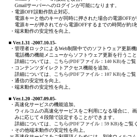
Gmailサーバーへのログインが可能になります。
・
電源OFF誤動作防止対応。
電源キーと他のキーが同時に押された場合の電源OFF
電源キーが押されてから電源OFFするまでの時間が約1
・
端末動作の安定性を向上。
■ Ver.1.31 -2007.10.15-
・
管理者ロックによるWeb制限中でのソフトウェア更新
電話機の機能メニューからソフトウェア更新を行うこと
詳細については、
こちら(PDFファイル：140 KB)
をご覧
・
コンテンツダイレクトアクセス機能を追加。
詳細については、
こちら(PDFファイル：107 KB)
をご覧
・
通信の安定性を向上。
・
端末動作の安定性を向上。
■ Ver.1.20 -2007.09.05-
・
高速化サービスの機能追加。
ウィルコムの高速化サービスをご利用になる場合に、画
みに応じて４段階で設定することができます。
詳細については、
こちら(PDFファイル：59 KB)
をご覧
・
その他端末動作の安定性を向上。
高速化サービスをご利用頂くためには、別途ウィルコム