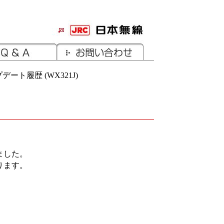
ート履歴 (WX321J)
ました。
ります。