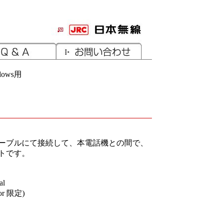
indows用
ケーブルにて接続して、本電話機との間で、
トです。
al
tor 限定)