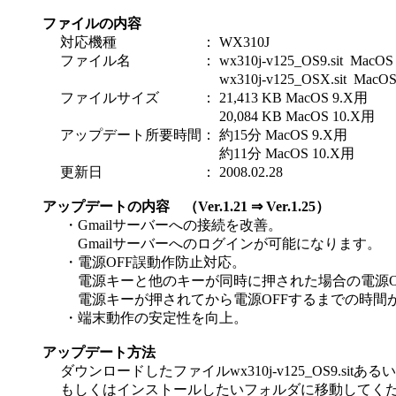
ファイルの内容
対応機種
：
WX310J
ファイル名
：
wx310j-v125_OS9.sit MacO
wx310j-v125_OSX.sit MacO
ファイルサイズ
：
21,413 KB MacOS 9.X用
20,084 KB MacOS 10.X用
アップデート所要時間
：
約15分 MacOS 9.X用
約11分 MacOS 10.X用
更新日
：
2008.02.28
アップデートの内容 （Ver.1.21 ⇒ Ver.1.25）
・
Gmailサーバーへの接続を改善。
Gmailサーバーへのログインが可能になります。
・
電源OFF誤動作防止対応。
電源キーと他のキーが同時に押された場合の電源O
電源キーが押されてから電源OFFするまでの時間
・
端末動作の安定性を向上。
アップデート方法
ダウンロードしたファイルwx310j-v125_OS9.sitあるいは
もしくはインストールしたいフォルダに移動してくだ