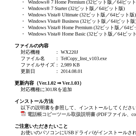
・ Windows® 7 Home Premium (32ビット版／64ビッ
・ Windows® 7 Starter (32ビット版／64ビット版)
・ Windows Vista® Ultimate (32ビット版／64ビット版)
・ Windows Vista® Business (32ビット版／64ビット版
・ Windows Vista® Home Premium (32ビット版／64
・ Windows Vista® Home Basic (32ビット版／64ビッ
ファイルの内容
対応機種
：
WX220J
ファイル名
：
TelCopy_Inst_v103.exe
ファイルサイズ
：
2,989 KB
更新日
：
2014.08.01
更新内容（Ver.1.02 ⇒ Ver.1.03）
対応機種に301JRを追加
インストール方法
以下の説明書を参照して、インストールしてくださ
電話帳コピーツール取扱説明書
(PDFファイル、copy-t
ご注意いただきたいこと
お使いのパソコンにUSBドライバがインストールさ