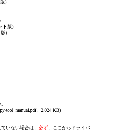
ト版)
)
ビット版)
ト版)
い。
ool_manual.pdf、2,024 KB)
れていない場合は、
必ず
、
ここ
からドライバ