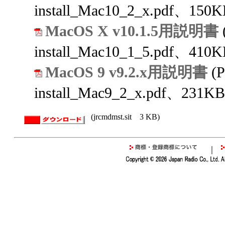
install_Mac10_2_x.pdf、150K
MacOS X v10.1.5用説明書
install_Mac10_1_5.pdf、410K
MacOS 9 v9.2.x用説明書
(
install_Mac9_2_x.pdf、231KB
(jrcmdmst.sit 3 KB)
｜