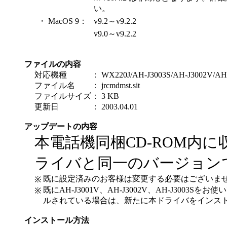
い。
・ MacOS 9：
v9.2～v9.2.2
v9.0～v9.2.2
ファイルの内容
対応機種
：
WX220J/AH-J3003S/AH-J3002V/AH
ファイル名
：
jrcmdmst.sit
ファイルサイズ
：
3 KB
更新日
：
2003.04.01
アップデートの内容
本電話機同梱CD-ROM内に
ライバと同一のバージョン
既に設定済みのお客様は変更する必要はございま
※
既にAH-J3001V、AH-J3002V、AH-J300
※
ルされている場合は、新たに本ドライバをインス
インストール方法