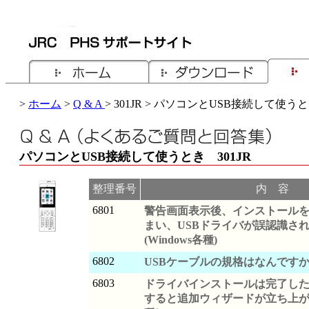
>
ホーム
>
Q & A
> 301JR > パソコンとUSB接続して使う
パソコンとUSB接続して使うとき 301JR
整理番号
内 容
6801
警告画面表示後、インストール
まい、USBドライバが誤認識さ
(Windows各種)
6802
USBケーブルの規格はなんです
6803
ドライバインストールは完了した
すると追加ウィザードが立ち上がる