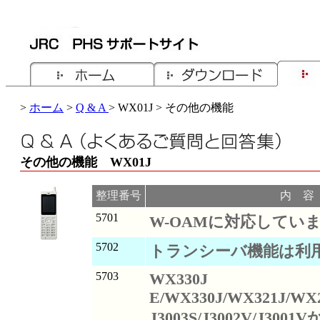
>
ホーム
>
Q & A
> WX01J > その他の機能
その他の機能 WX01J
整理番号
内 容
5701
W-OAMに対応してい
5702
トランシーバ機能は利
5703
WX330J
E/WX330J/WX321J/WX2
J3003S/J3002V/J3