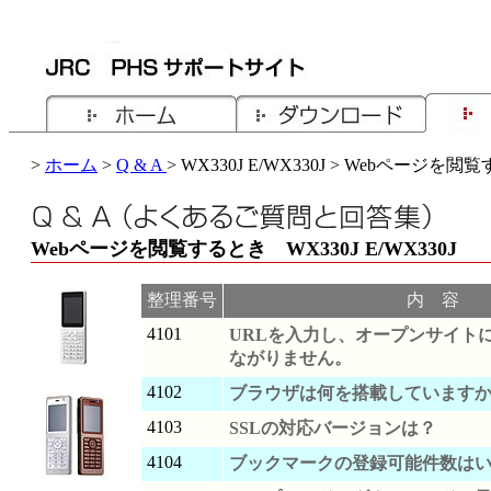
>
ホーム
>
Q & A
> WX330J E/WX330J > Webページを
Webページを閲覧するとき WX330J E/WX330J
整理番号
内 容
4101
URLを入力し、オープンサイト
ながりません。
4102
ブラウザは何を搭載しています
4103
SSLの対応バージョンは？
4104
ブックマークの登録可能件数は