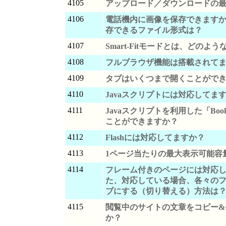
4105
アップロード／ダウンロードの
4106
電話機内に画像を保存できます
存できるファイル形式は？
4107
Smart-Fitモードとは、どのよ
4108
フルブラウザ機能は搭載されて
4109
タブはいくつまで開くことがで
4110
Javaスクリプトには対応してま
4111
Javaスクリプトを利用した「Book
ことができますか？
4112
Flashには対応してますか？
4113
1ページ当たりの最大表示可能容
4114
フレーム付きのページには対応
た、対応している場合、各々の
ブにする（切り替える）方法は
4115
閲覧中のサイトの文章をコピー&
か？