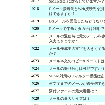
4017
SMTP認証に対応していますか？
4018
Eメール接続先とWeb接続先を
はできますか？
4019
DXメールを受信したらどうなり
4020
Eメールで半角カタカナは利用で
4021
メールの返信時に元のメールを
入力できますか？
4022
メール作成中の文字を大きくす
か？
4023
メール本文のコピー&ペーストは
4024
メールの振り分けは可能ですか
4025
SPAM対策のフィルター機能は
4026
何文字までのメールが送受信で
4027
添付ファイルの最大容量は？
4028
メールの最大サイズは？