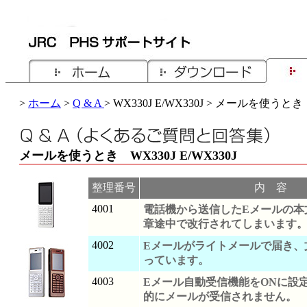
>
ホーム
>
Q & A
> WX330J E/WX330J > メールを使うとき
メールを使うとき WX330J E/WX330J
整理番号
内 容
4001
電話機から送信したEメールの本
章途中で改行されてしまいます
4002
Eメールがライトメールで届き、
っています。
4003
Eメール自動受信機能をONに設
的にメールが受信されません。