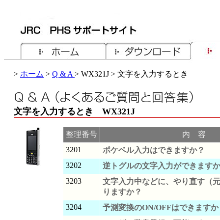
>
ホーム
>
Q & A
> WX321J > 文字を入力するとき
文字を入力するとき WX321J
整理番号
内 容
3201
ポケベル入力はできますか？
3202
逆トグルの文字入力ができます
3203
文字入力中などに、やり直す（
りますか？
3204
予測変換のON/OFFはできますか