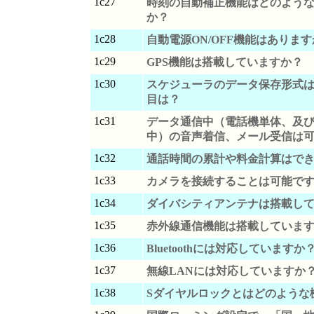
1c27
時刻の自動補正機能はどのよう
か？
1c28
自動電源ON/OFF機能はありま
1c29
GPS機能は搭載していますか？
1c30
スケジューラのデータ保存形式
目は？
1c31
データ通信中（電話機単体、及
中）の音声着信、メール受信は
1c32
通話時間の累計や料金計算はで
1c33
カメラを接続することは可能で
1c34
ダイバシティアンテナは搭載し
1c35
赤外線通信機能は搭載していま
1c36
Bluetoothには対応していますか
1c37
無線LANには対応していますか
1c38
Sダイヤルロックとはどのような