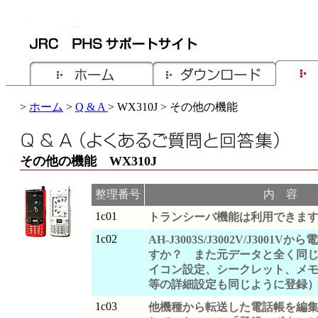
>
ホーム
>
Q & A
> WX310J > その他の機能
その他の機能 WX310J
整理番号
内 容
1c01
トランシーバ機能は利用できま
1c02
AH-J3003S/J3002V/J3001
すか？ また元データと全く同
イコン設定、シークレット、メモ
等の詳細設定も同じように登録
1c03
他機種から転送した電話帳を編