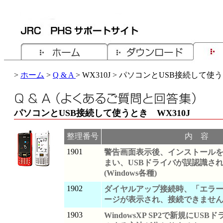
>
ホーム
>
Q & A
> WX310J > パソコンとUSB接続して使
パソコンとUSB接続して使うとき WX310J
整理番号
内 容
1901
警告画面表示後、インストール
まい、USBドライバが誤認識さ
(Windows各種)
1902
ダイヤルアップ接続時、「エラー
ージが表示され、接続できません。(W
1903
WindowsXP SP2で新規にUS