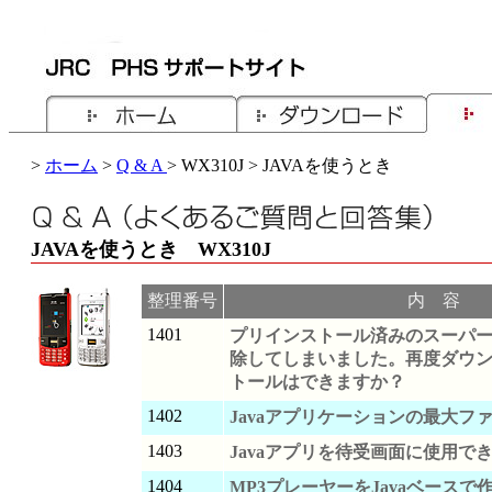
>
ホーム
>
Q & A
> WX310J > JAVAを使うとき
JAVAを使うとき WX310J
整理番号
内 容
1401
プリインストール済みのスーパ
除してしまいました。再度ダウ
トールはできますか？
1402
Javaアプリケーションの最大フ
1403
Javaアプリを待受画面に使用で
1404
MP3プレーヤーをJavaベース